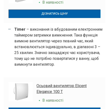
В наявності
ДІЗНАТИСЬ ЦІНУ
Timer
– виконання із вбудованим електронним
таймером затримки вимкнення. Така функція
вимкне вентилятор через певний час, який
встановлюється індивідуально, в діапазоні 3 –
25 хвилин. Значно заощаджує час користувача,
тому що не потрібно повертатися у ванну, щоб
вимкнути вентилятор.
Осьовий вентилятор Elicent
Залишайте заявку
Elegance 100 T
Ми зв’яжемося з вами найближчим часом.
В наявності