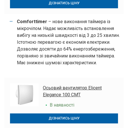
ДІЗНАТИСЬ ЦІНУ
Comforttimer
– нове виконання таймера із
мікрочіпом. Надає можливість встановлення
Натискаючи кнопку “Надіслати”, ви погоджуєтесь з
Правилами обробки
вибігу на низькій швидкості від 3 до 25 хвилин.
персональних даних
Істотною перевагою є економія електрики.
Дякуємо
Дозволяє досягти до 64% енергозбереження,
за заявку!
порівняно зі звичайним виконанням таймера.
Має знижені шумові характеристики.
Ваші дані
успішно
надіслані!
Осьовий вентилятор Elicent
Elegance 100 CMT
В наявності
ДІЗНАТИСЬ ЦІНУ