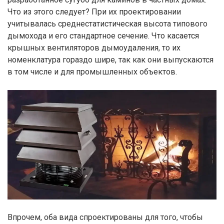
Мы свяжемся с вами в ближайшее время.
Что из этого следует? При их проектировании
учитывалась среднестатистическая высота типового
дымохода и его стандартное сечение. Что касается
крышных вентиляторов дымоудаления, то их
Спасибо
номенклатура гораздо шире, так как они выпускаются
за заявку!
в том числе и для промышленных объектов.
Нажимая кнопку "Отправить", вы соглашаетесь с
Правилами обработки
Ваши данные
персональных данных
успешно
отправлены!
Впрочем, оба вида спроектированы для того, чтобы