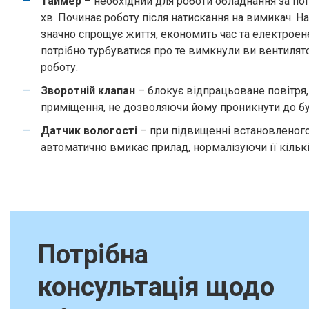
Таймер
– необхідний для роботи обладнання за по
хв. Починає роботу після натискання на вимикач. Н
значно спрощує життя, економить час та електроен
потрібно турбуватися про те вимкнули ви вентилято
роботу.
Зворотній клапан
– блокує відпрацьоване повітря,
приміщення, не дозволяючи йому проникнути до б
Датчик вологості
– при підвищенні встановленог
автоматично вмикає прилад, нормалізуючи її кількіс
Потрібна
консультація щодо