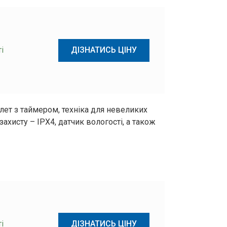
Ваші дані успішно надіслані!
Натискаючи кнопку “Надіслати”, ви погоджуєтесь з
Правилами обробки персональних даних
і
ДІЗНАТИСЬ ЦІНУ
лет з таймером, техніка для невеликих
ахисту – IPX4, датчик вологості, а також
і
ДІЗНАТИСЬ ЦІНУ