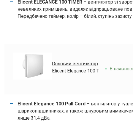
Elicent ELEGANCE 100 TIMER
– вентилятор зі зворо
невеликих приміщень, видаляє відпрацьоване повітр
Передбачено таймер, колір – білий, ступінь захисту 
Осьовий вентилятор
В наявност
Elicent Elegance 100 T
Elicent Elegance 100 Pull Cord
– вентилятор у туал
шарикопідшипниках, а також шнуровим вимикачем.
лише 31.4 дБа.