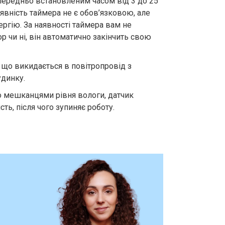
передньо встановленим часом від 3 до 25
аявність таймера не є обов’язковою, але
ергію. За наявності таймера вам не
р чи ні, він автоматично закінчить свою
 що викидається в повітропровід з
удинку.
о мешканцями рівня вологи, датчик
ть, після чого зупиняє роботу.