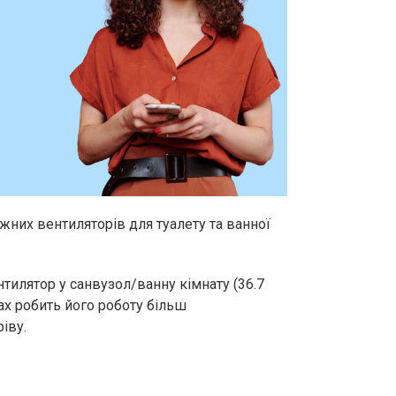
них вентиляторів для туалету та ванної
Залишайте заявку
илятор у санвузол/ванну кімнату (36.7
Ми зв’яжемося з вами найближчим часом.
х робить його роботу більш
іву.
Дякуємо
за заявку!