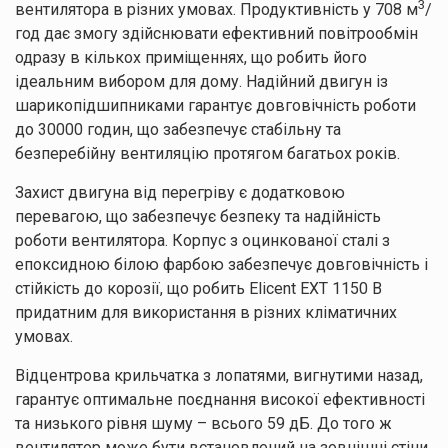
3
вентилятора в різних умовах. Продуктивність у 708 м
/
год дає змогу здійснювати ефективний повітрообмін
одразу в кількох приміщеннях, що робить його
ідеальним вибором для дому. Надійний двигун із
шарикопідшипниками гарантує довговічність роботи
до 30000 годин, що забезпечує стабільну та
безперебійну вентиляцію протягом багатьох років.
Захист двигуна від перегріву є додатковою
перевагою, що забезпечує безпеку та надійність
роботи вентилятора. Корпус з оцинкованої сталі з
епоксидною білою фарбою забезпечує довговічність і
стійкість до корозії, що робить Elicent EXT 1150 B
придатним для використання в різних кліматичних
умовах.
Відцентрова крильчатка з лопатями, вигнутими назад,
гарантує оптимальне поєднання високої ефективності
та низького рівня шуму – всього 59 дБ. До того ж
вентилятор може бути встановлений на зовнішні стіни