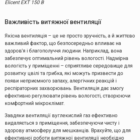
Elicent EXT 150 B
Натискаючи кнопку “Надіслати”, ви погоджуєтесь з
Правилами обробки
Важливість витяжної вентиляції
персональних даних
Якісна вентиляція – це не просто зручність, а й життєво
Дякуємо
за заявку!
важливий фактор, що безпосередньо впливає на
здоров’я і благополуччя людини. Наприклад, вона
Ваші дані
забезпечує оптимальний рівень вологості. Надмірна
успішно
вологість у приміщенні – сприятливе середовище для
надіслані!
розвитку цвілі та грибка, які можуть призвести до
появи неприємного запаху, алергічних реакцій і
респіраторних захворювань. Вентиляція дає змогу
ефективно регулювати рівень вологості, створюючи
комфортний мікроклімат.
Завдяки вентиляції вуглекислий газ ефективно
видаляється з приміщення, забезпечуючи чисту і
здорову атмосферу для мешканців. Врахуйте, що для
ефективної роботи витяжної вентиляції необхідно